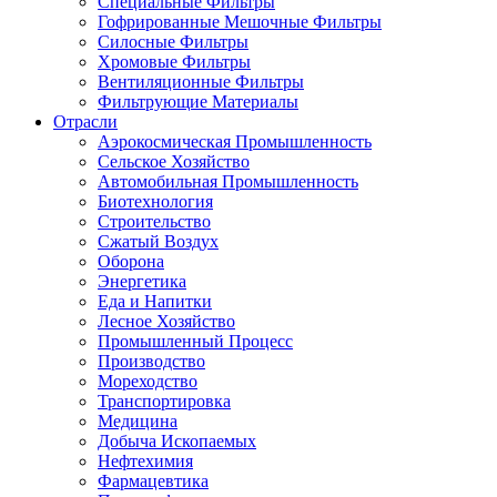
Специальные Фильтры
Гофрированные Мешочные Фильтры
Силосные Фильтры
Хромовые Фильтры
Вентиляционные Фильтры
Фильтрующие Материалы
Отрасли
Аэрокосмическая Промышленность
Сельское Хозяйство
Автомобильная Промышленность
Биотехнология
Строительство
Сжатый Воздух
Оборона
Энергетика
Еда и Напитки
Лесное Хозяйство
Промышленный Процесс
Производство
Мореходство
Транспортировка
Медицина
Добыча Ископаемых
Нефтехимия
Фармацевтика