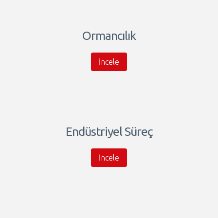
Ormancılık
İncele
Endüstriyel Süreç
İncele