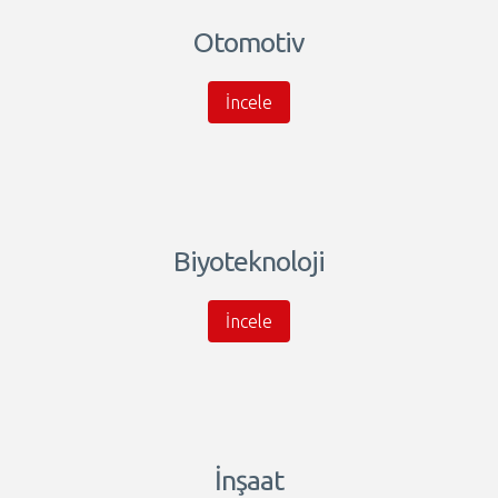
Otomotiv
İncele
Biyoteknoloji
İncele
İnşaat