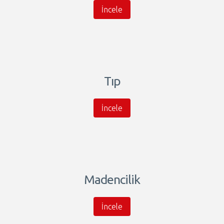
İncele
Tıp
İncele
Madencilik
İncele