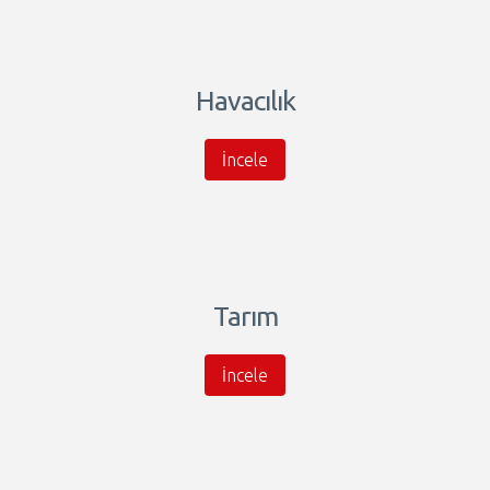
Havacılık
İncele
Tarım
İncele