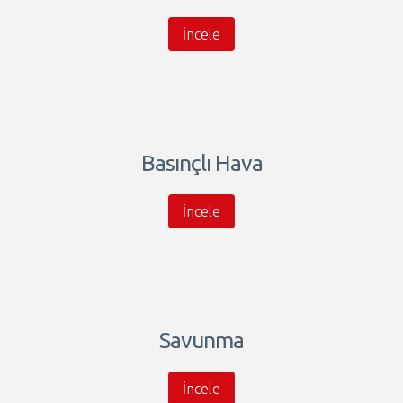
İncele
Basınçlı Hava
İncele
Savunma
İncele