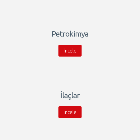
Petrokimya
İncele
İlaçlar
İncele