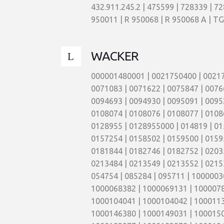
432.911.245.2 | 475599 | 728339 | 72
950011 | R 950068 | R 950068 A | TG 
WACKER
000001480001 | 0021750400 | 002175
0071083 | 0071622 | 0075847 | 0076
0094693 | 0094930 | 0095091 | 0095
0108074 | 0108076 | 0108077 | 0108
0128955 | 0128955000 | 014819 | 01
0157254 | 0158502 | 0159500 | 0159
0181844 | 0182746 | 0182752 | 0203
0213484 | 0213549 | 0213552 | 0215
054754 | 085284 | 095711 | 100000
1000068382 | 1000069131 | 1000078
1000104041 | 1000104042 | 1000113
1000146380 | 1000149031 | 1000150