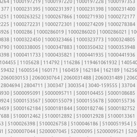
264 | 1000197219 | 1000197220 | 1000197228 | 1000197353 
377 | 1000231395 | 1000231397 | 1000231398 | 1000231400 
251 | 1000263252 | 1000267866 | 1000271930 | 1000272177 
225 | 1000272231 | 1000272301 | 1000274209 | 1000278384 
926 | 1000286 | 1000286019 | 1000286020 | 1000286021 | 10
838 | 1000322450 | 1000323466 | 1000323773 | 1000324805 
790 | 1000338005 | 1000347883 | 1000350432 | 1000353948 
398 | 1000411733 | 1000435821 | 1000441935 | 1000441936 
104455 | 1105628 | 114792 | 116286 | 119461061932 | 1405402
159432 | 1600554 | 160171 | 160459 | 162184 | 162189 | 16256
| 2060030153 | 2060030764 | 2060031488 | 2060031489 | 2060
 2804694 | 2804711 | 300347 | 300354 | 3040-159555 | 33704 
930 | 5000095091 | 5000095711 | 5000104455 | 5000108685 
924 | 5000153567 | 5000155079 | 5000155678 | 5000155736 
459 | 5000162184 | 5000181844 | 5000182746 | 5000182752 
688 | 5100012462 | 5100012892 | 5100012928 | 5100013361 
3 | 5100026398 | 5100026758 | 5100046186 | 5100051954 | 
1 | 5200007044 | 5200007045 | 52000095 | 5200009521 | 520