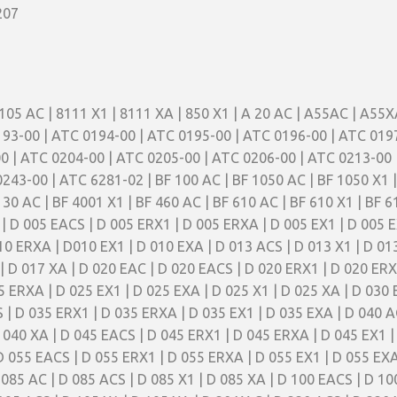
207
105 AC | 8111 X1 | 8111 XA | 850 X1 | A 20 AC | A55AC | A55X
93-00 | ATC 0194-00 | ATC 0195-00 | ATC 0196-00 | ATC 019
0 | ATC 0204-00 | ATC 0205-00 | ATC 0206-00 | ATC 0213-00 
243-00 | ATC 6281-02 | BF 100 AC | BF 1050 AC | BF 1050 X1 |
F 30 AC | BF 4001 X1 | BF 460 AC | BF 610 AC | BF 610 X1 | BF
D 005 EACS | D 005 ERX1 | D 005 ERXA | D 005 EX1 | D 005 EX
10 ERXA | D010 EX1 | D 010 EXA | D 013 ACS | D 013 X1 | D 01
| D 017 XA | D 020 EAC | D 020 EACS | D 020 ERX1 | D 020 ERX
 ERXA | D 025 EX1 | D 025 EXA | D 025 X1 | D 025 XA | D 030
S | D 035 ERX1 | D 035 ERXA | D 035 EX1 | D 035 EXA | D 040 
D 040 XA | D 045 EACS | D 045 ERX1 | D 045 ERXA | D 045 EX1 |
D 055 EACS | D 055 ERX1 | D 055 ERXA | D 055 EX1 | D 055 EXA
 085 AC | D 085 ACS | D 085 X1 | D 085 XA | D 100 EACS | D 1