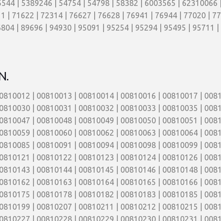
44 | 5389246 | 54754 | 54798 | 58382 | 6003565 | 62310066 |
1 | 71622 | 72314 | 76627 | 76628 | 76941 | 76944 | 77020 | 77
804 | 89696 | 94930 | 95091 | 95254 | 95294 | 95495 | 95711 |
N.
0810012 | 00810013 | 00810014 | 00810016 | 00810017 | 0081
0810030 | 00810031 | 00810032 | 00810033 | 00810035 | 0081
0810047 | 00810048 | 00810049 | 00810050 | 00810051 | 0081
0810059 | 00810060 | 00810062 | 00810063 | 00810064 | 0081
0810085 | 00810091 | 00810094 | 00810098 | 00810099 | 0081
0810121 | 00810122 | 00810123 | 00810124 | 00810126 | 0081
0810143 | 00810144 | 00810145 | 00810146 | 00810148 | 0081
0810162 | 00810163 | 00810164 | 00810165 | 00810166 | 0081
0810175 | 00810178 | 00810182 | 00810183 | 00810185 | 0081
0810199 | 00810207 | 00810211 | 00810212 | 00810215 | 0081
0810227 | 00810228 | 00810229 | 00810230 | 00810231 | 0081