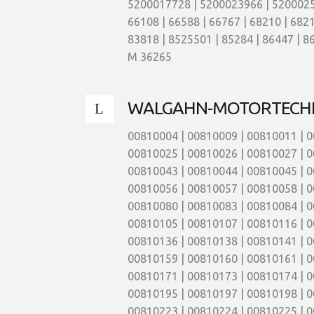
5200017728 | 5200023966 | 52000255
66108 | 66588 | 66767 | 68210 | 6821
83818 | 8525501 | 85284 | 86447 | 86
M 36265
WALGAHN-MOTORTECH
00810004 | 00810009 | 00810011 | 0
00810025 | 00810026 | 00810027 | 0
00810043 | 00810044 | 00810045 | 0
00810056 | 00810057 | 00810058 | 0
00810080 | 00810083 | 00810084 | 0
00810105 | 00810107 | 00810116 | 0
00810136 | 00810138 | 00810141 | 0
00810159 | 00810160 | 00810161 | 0
00810171 | 00810173 | 00810174 | 0
00810195 | 00810197 | 00810198 | 0
00810223 | 00810224 | 00810225 | 0