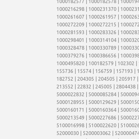
1000182577 | 1000182578 | 1000194
1000216298 | 1000231370 | 1000231
1000261607 | 1000261957 | 1000263
1000272209 | 1000272215 | 1000272
1000281593 | 1000283326 | 1000283
1000298401 | 1000314104 | 1000320
1000328478 | 1000330789 | 1000330
1000379276 | 1000386656 | 1000398
1000495820 | 100182579 | 102302 | 
155736 | 15574 | 156759 | 157193 | 
182752 | 204305 | 204505 | 205917 
213552 | 22832 | 245005 | 2804438 |
5000022832 | 5000085284 | 5000094
5000128955 | 5000129629 | 5000150
5000160171 | 5000160364 | 5000160
5000213549 | 5000227686 | 5000227
5100016998 | 5100022620 | 5100026
52000030 | 5200003062 | 520000474