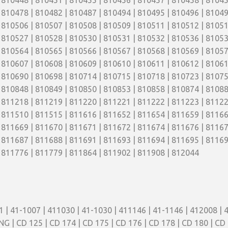
 810448 | 810451 | 810455 | 810456 | 810457 | 810458 | 81045
 810478 | 810482 | 810487 | 810494 | 810495 | 810496 | 81049
 810506 | 810507 | 810508 | 810509 | 810511 | 810512 | 81051
 810527 | 810528 | 810530 | 810531 | 810532 | 810536 | 81053
 810564 | 810565 | 810566 | 810567 | 810568 | 810569 | 81057
 810607 | 810608 | 810609 | 810610 | 810611 | 810612 | 81061
 810690 | 810698 | 810714 | 810715 | 810718 | 810723 | 81075
 810848 | 810849 | 810850 | 810853 | 810858 | 810874 | 81088
 811218 | 811219 | 811220 | 811221 | 811222 | 811223 | 81122
 811510 | 811515 | 811616 | 811652 | 811654 | 811659 | 81166
 811669 | 811670 | 811671 | 811672 | 811674 | 811676 | 81167
 811687 | 811688 | 811691 | 811693 | 811694 | 811695 | 81169
 811776 | 811779 | 811864 | 811902 | 811908 | 812044
 | 41-1007 | 411030 | 41-1030 | 411146 | 41-1146 | 412008 | 4
NG | CD 125 | CD 174 | CD 175 | CD 176 | CD 178 | CD 180 | CD 