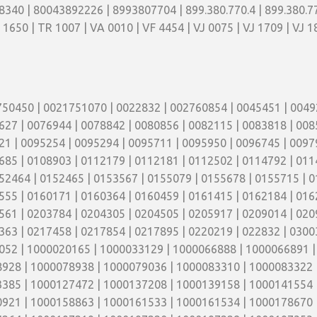
8340 | 80043892226 | 8993807704 | 899.380.770.4 | 899.380.771
1650 | TR 1007 | VA 0010 | VF 4454 | VJ 0075 | VJ 1709 | VJ 1
0450 | 0021751070 | 0022832 | 002760854 | 0045451 | 00492
627 | 0076944 | 0078842 | 0080856 | 0082115 | 0083818 | 008
21 | 0095254 | 0095294 | 0095711 | 0095950 | 0096745 | 0097
685 | 0108903 | 0112179 | 0112181 | 0112502 | 0114792 | 01
52464 | 0152465 | 0153567 | 0155079 | 0155678 | 0155715 | 0
555 | 0160171 | 0160364 | 0160459 | 0161415 | 0162184 | 016
561 | 0203784 | 0204305 | 0204505 | 0205917 | 0209014 | 020
363 | 0217458 | 0217854 | 0217895 | 0220219 | 022832 | 0300
3052 | 1000020165 | 1000033129 | 1000066888 | 1000066891 
928 | 1000078938 | 1000079036 | 1000083310 | 1000083322 
385 | 1000127472 | 1000137208 | 1000139158 | 1000141554 
921 | 1000158863 | 1000161533 | 1000161534 | 1000178670 