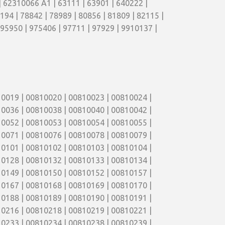
 62310066 A1 | 63111 | 63901 | 640222 |
194 | 78842 | 78989 | 80856 | 81809 | 82115 |
 95950 | 975406 | 97711 | 97929 | 9910137 |
0019 | 00810020 | 00810023 | 00810024 |
0036 | 00810038 | 00810040 | 00810042 |
0052 | 00810053 | 00810054 | 00810055 |
0071 | 00810076 | 00810078 | 00810079 |
0101 | 00810102 | 00810103 | 00810104 |
0128 | 00810132 | 00810133 | 00810134 |
0149 | 00810150 | 00810152 | 00810157 |
0167 | 00810168 | 00810169 | 00810170 |
0188 | 00810189 | 00810190 | 00810191 |
0216 | 00810218 | 00810219 | 00810221 |
0233 | 00810234 | 00810238 | 00810239 |