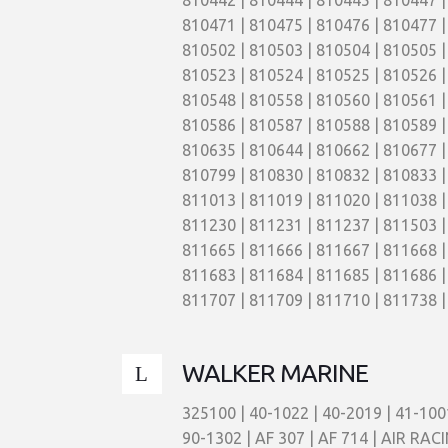
810442 | 810444 | 810445 | 810447 |
810471 | 810475 | 810476 | 810477 |
810502 | 810503 | 810504 | 810505 |
810523 | 810524 | 810525 | 810526 |
810548 | 810558 | 810560 | 810561 |
810586 | 810587 | 810588 | 810589 |
810635 | 810644 | 810662 | 810677 |
810799 | 810830 | 810832 | 810833 |
811013 | 811019 | 811020 | 811038 |
811230 | 811231 | 811237 | 811503 |
811665 | 811666 | 811667 | 811668 |
811683 | 811684 | 811685 | 811686 |
811707 | 811709 | 811710 | 811738 |
WALKER MARINE
325100 | 40-1022 | 40-2019 | 41-1001
90-1302 | AF 307 | AF 714 | AIR RACI