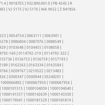
.4 | 90187ES | 932.890.001.0 | PB 4545 | R
883 | VJ 5175 | VJ 5176 | WA 9652 | Z 841856
23 | 0054754 | 0063111 | 0063901 |
5578 | 0086804 | 0087076 | 0088549 |
929 | 0103648 | 0104455 | 0108058 |
14792-160 | 0114792-219 | 0114792-322 |
155736 | 0156753 | 0156759 | 0157193 |
2189 | 0162563 | 0163334 | 0163584 |
9766 | 0209767 | 0210522 | 0213483 |
326 | 0300347 | 0300944 | 05240201 |
| 1000066892 | 1000067950 | 1000067956 |
| 1000101515 | 1000104039 | 1000104040 |
| 1000141557 | 1000142639 | 1000143330 |
| 1000179041 | 1000181529 | 1000181819 |